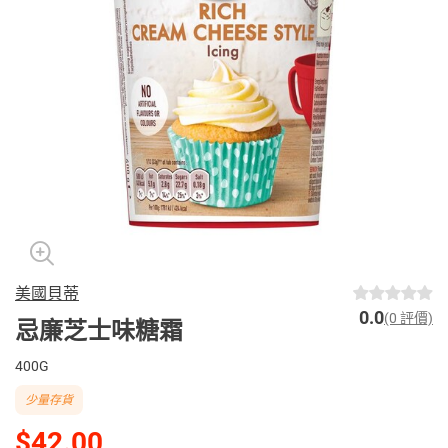
美國貝蒂
0.0
(0 評價)
忌廉芝士味糖霜
400G
少量存貨
$42.00