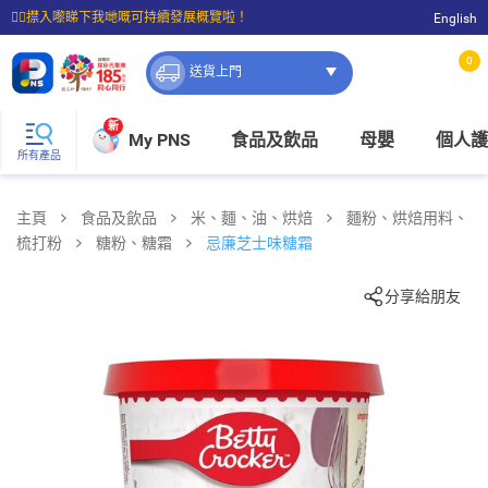
☝🏼㩒入嚟睇下我哋嘅可持續發展概覽啦！
English
⭐購物滿$399即享免費送貨；滿$100即可免費店取。
0
送貨上門
新
My PNS
食品及飲品
母嬰
個人護
所有產品
主頁
食品及飲品
米、麵、油、烘焙
麵粉、烘焙用料、
梳打粉
糖粉、糖霜
忌廉芝士味糖霜
分享給朋友