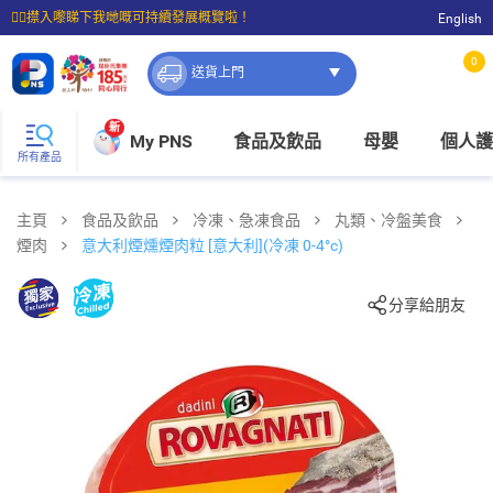
☝🏼㩒入嚟睇下我哋嘅可持續發展概覽啦！
English
⭐購物滿$399即享免費送貨；滿$100即可免費店取。
0
送貨上門
新
My PNS
食品及飲品
母嬰
個人護
所有產品
主頁
食品及飲品
冷凍、急凍食品
丸類、冷盤美食
煙肉
意大利煙燻煙肉粒 [意大利](冷凍 0-4°c)
分享給朋友