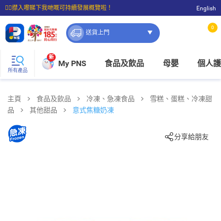
☝🏼㩒入嚟睇下我哋嘅可持續發展概覽啦！
English
⭐購物滿$399即享免費送貨；滿$100即可免費店取。
0
送貨上門
新
My PNS
食品及飲品
母嬰
個人護
所有產品
主頁
食品及飲品
冷凍、急凍食品
雪糕、蛋糕、冷凍甜
品
其他甜品
意式焦糖奶凍
分享給朋友