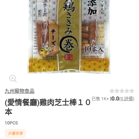
九州寵物食品
0.0
已售 1K+
(0 評價)
(愛情餐廳)雞肉芝士棒１０
本
10PCS
少量存貨