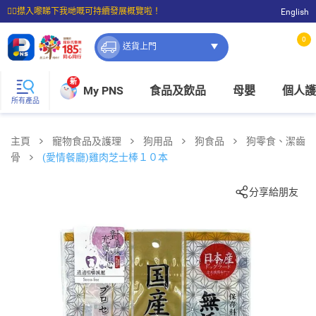
☝🏼㩒入嚟睇下我哋嘅可持續發展概覽啦！
English
⭐購物滿$399即享免費送貨；滿$100即可免費店取。
0
送貨上門
新
My PNS
食品及飲品
母嬰
個人護
所有產品
主頁
寵物食品及護理
狗用品
狗食品
狗零食、潔齒
骨
(愛情餐廳)雞肉芝士棒１０本
分享給朋友