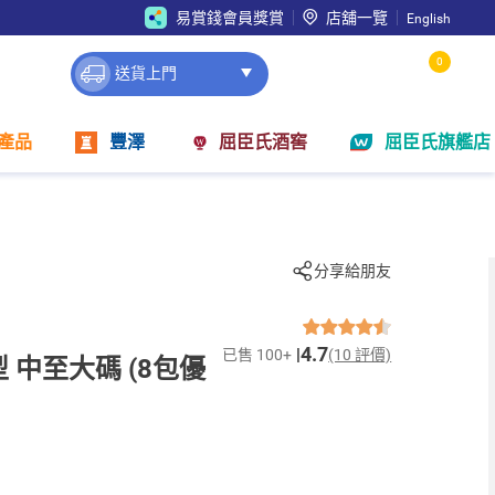
易賞錢會員獎賞
店舖一覽
English
0
送貨上門
產品
豐澤
屈臣氏酒窖
屈臣氏旗艦店
分享給朋友
4.7
已售 100+
(10 評價)
 中至大碼 (8包優