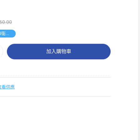
60.00
送維達4d衞生紙27卷裝
加入購物車
查看供應