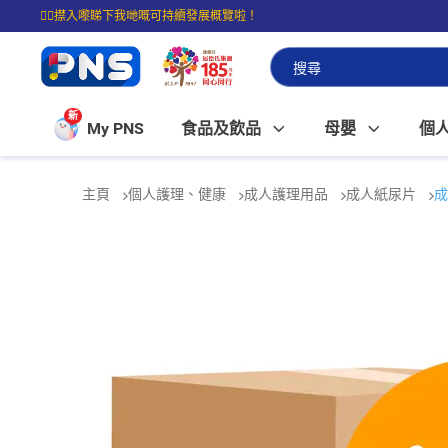
☝🏼㩒入嚟睇下我哋嘅可持續發展概覽啦！
⭐購物滿$399即享免費送貨；滿$100即可免費店取。
新
My PNS
食品及飲品
母嬰
個
主頁
個人護理、健康
成人護理用品
成人紙尿片
成