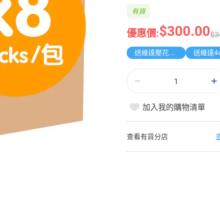
有貨
$300.00
優惠價:
$3
送維達壓花袋裝面紙
加入我的購物清單
查看有貨分店