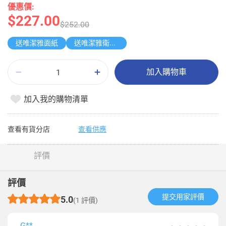
優惠價:
$227.00
$252.00
送唯潔雅面紙
送唯潔雅衛生紙原箱
加入購物車
加入我的購物清單
查看有貨分店
查看供應
評價
評價
提交用家評價​
5.0
(1 評價)
G**