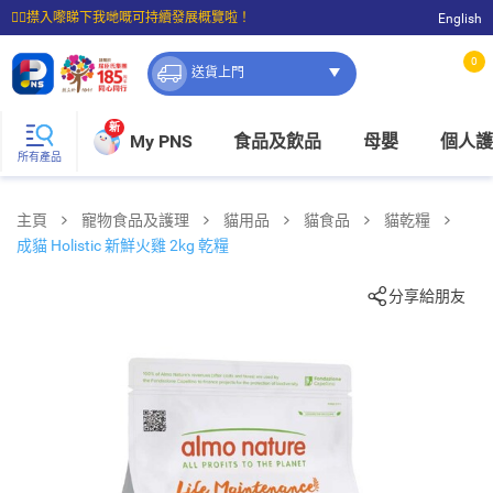
☝🏼㩒入嚟睇下我哋嘅可持續發展概覽啦！
English
⭐購物滿$399即享免費送貨；滿$100即可免費店取。
0
送貨上門
新
My PNS
食品及飲品
母嬰
個人護
所有產品
主頁
寵物食品及護理
貓用品
貓食品
貓乾糧
成貓 Holistic 新鮮火雞 2kg 乾糧
分享給朋友