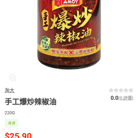
淘大
0.0
(0 評價)
手工爆炒辣椒油
220G
有貨
$25.90