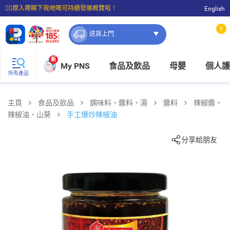
☝🏼㩒入嚟睇下我哋嘅可持續發展概覽啦！
English
⭐購物滿$399即享免費送貨；滿$100即可免費店取。
0
送貨上門
新
My PNS
食品及飲品
母嬰
個人護
所有產品
主頁
食品及飲品
調味料、醬料、湯
醬料
辣椒醬、
辣椒油、山葵
手工爆炒辣椒油
分享給朋友