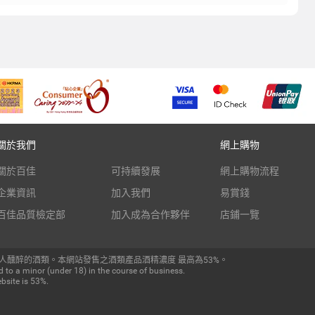
關於我們
網上購物
關於百佳
可持續發展
網上購物流程
企業資訊
加入我們
易賞錢
百佳品質檢定部
加入成為合作夥伴
店鋪一覽
人醺醉的酒類。本網站發售之酒類產品酒精濃度 最高為53%。
 to a minor (under 18) in the course of business.
bsite is 53%.