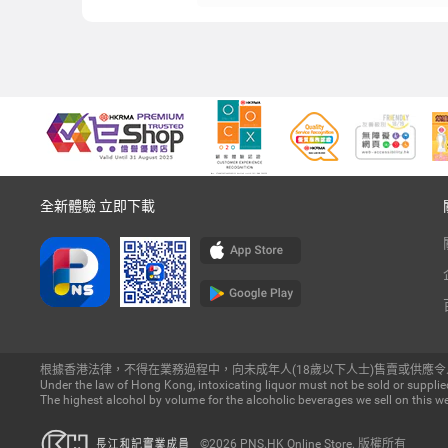
全新體驗 立即下載
根據香港法律，不得在業務過程中，向未成年人(18歲以下人士)售賣或供應令
Under the law of Hong Kong, intoxicating liquor must not be sold or supplied
The highest alcohol by volume for the alcoholic beverages we sell on this we
©2026 PNS.HK Online Store. 版權所有