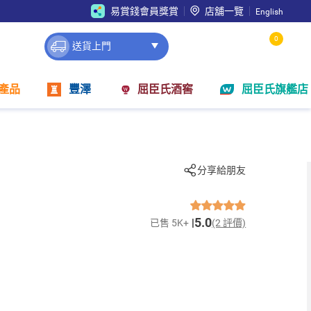
易賞錢會員獎賞
店舖一覽
English
0
送貨上門
產品
豐澤
屈臣氏酒窖
屈臣氏旗艦店
分享給朋友
5.0
已售 5K+
(2 評價)