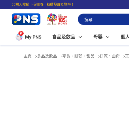
☝🏼㩒入嚟睇下我哋嘅可持續發展概覽啦！
⭐購物滿$399即享免費送貨；滿$100即可免費店取。
新
My PNS
食品及飲品
母嬰
個
主頁
食品及飲品
零食、餅乾、甜品
餅乾、曲奇