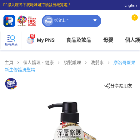
☝🏼㩒入嚟睇下我哋嘅可持續發展概覽啦！
English
⭐購物滿$399即享免費送貨；滿$100即可免費店取。
0
送貨上門
新
My PNS
食品及飲品
母嬰
個人護
所有產品
主頁
個人護理、健康
頭髮護理
洗髮水
摩洛哥堅果
新生修護洗髮精
分享給朋友