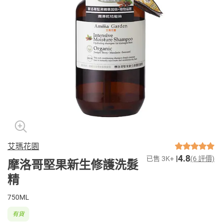
艾瑪花園
4.8
已售 3K+
(6 評價)
摩洛哥堅果新生修護洗髮
精
750ML
有貨