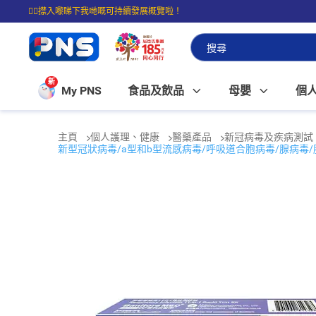
☝🏼㩒入嚟睇下我哋嘅可持續發展概覽啦！
⭐購物滿$399即享免費送貨；滿$100即可免費店取。
新
My PNS
食品及飲品
母嬰
個
主頁
個人護理、健康
醫藥產品
新冠病毒及疾病測試
新型冠狀病毒/a型和b型流感病毒/呼吸道合胞病毒/腺病毒/