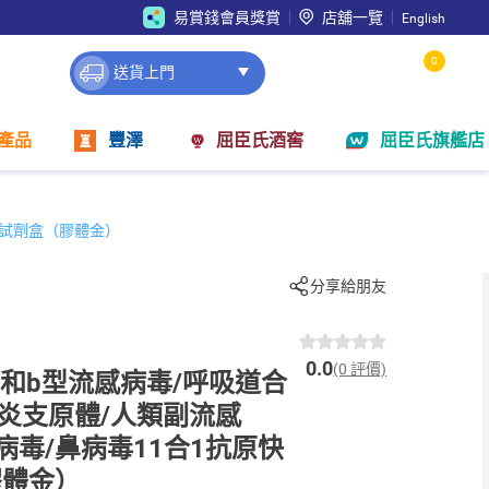
易賞錢會員獎賞
店舖一覽
English
0
送貨上門
產品
豐澤
屈臣氏酒窖
屈臣氏旗艦店
測試劑盒（膠體⾦）
分享給朋友
0.0
(0 評價)
型和b型流感病毒/呼吸道合
肺炎支原體/人類副流感
肺病毒/鼻病毒11合1抗原快
膠體⾦）