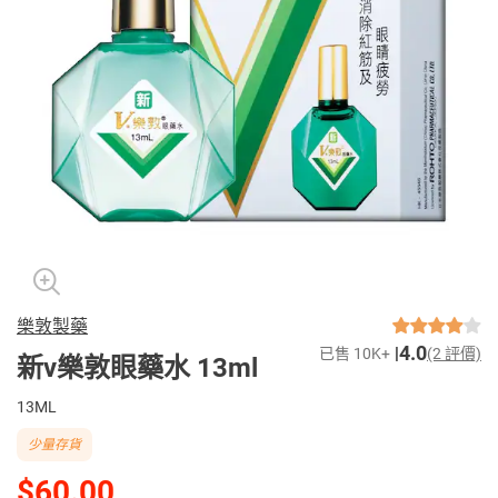
樂敦製藥
4.0
已售 10K+
(2 評價)
新v樂敦眼藥水 13ml
13ML
少量存貨
$60.00