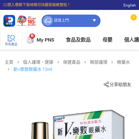
☝🏼㩒入嚟睇下我哋嘅可持續發展概覽啦！
English
⭐購物滿$399即享免費送貨；滿$100即可免費店取。
0
送貨上門
新
My PNS
食品及飲品
母嬰
個人護
所有產品
主頁
個人護理、健康
保健產品
眼部護理
眼藥水
新v樂敦眼藥水 13ml
分享給朋友