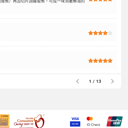
浸泡後煮）再加切片胡蘿蔔煮，可成一味消暑解渴的
1
/
13