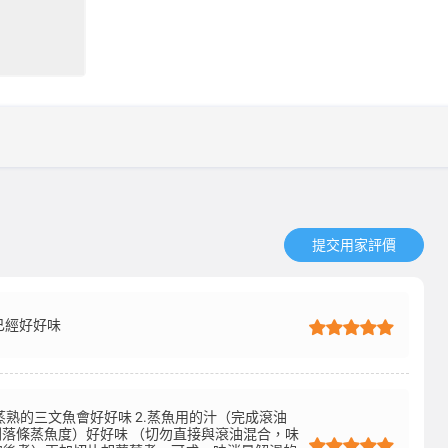
提交用家評價​
已經好好味
點蒸熟的三文魚會好好味 2.蒸魚用的汁（完成滾油
落條蒸魚度）好好味 （切勿直接與滾油混合，味