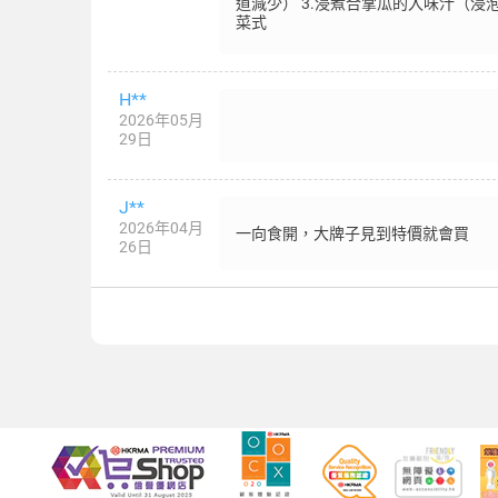
道減少） 3.浸煮合掌瓜的入味汁（
菜式
H**
2026年05月
29日
J**
2026年04月
一向食開，大牌子見到特價就會買
26日