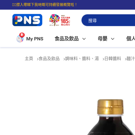
☝🏼㩒入嚟睇下我哋嘅可持續發展概覽啦！
⭐購物滿$399即享免費送貨；滿$100即可免費店取。
新
My PNS
食品及飲品
母嬰
個
主頁
食品及飲品
調味料、醬料、湯
日韓醬料
麵