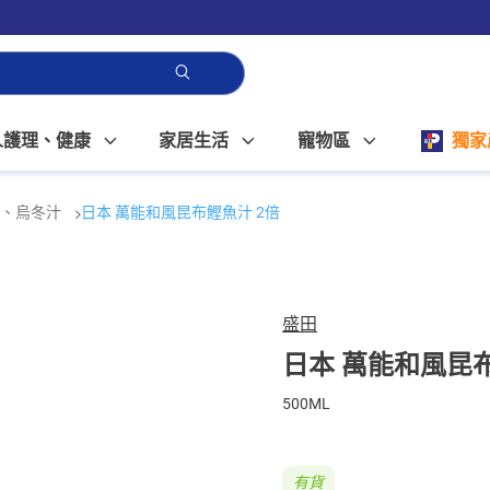
人護理、健康
家居生活
寵物區
獨家
汁、烏冬汁
日本 萬能和風昆布鰹魚汁 2倍
盛田
日本 萬能和風昆布
500ML
有貨