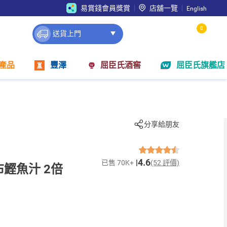
易賞錢會員獎賞
店舖一覽
English
0
送貨上門
產品
豐澤
屈臣氏酒窖
屈臣氏旗艦店
分享給朋友
4.6
已售 70K+
(52 評價)
鰹魚汁 2倍