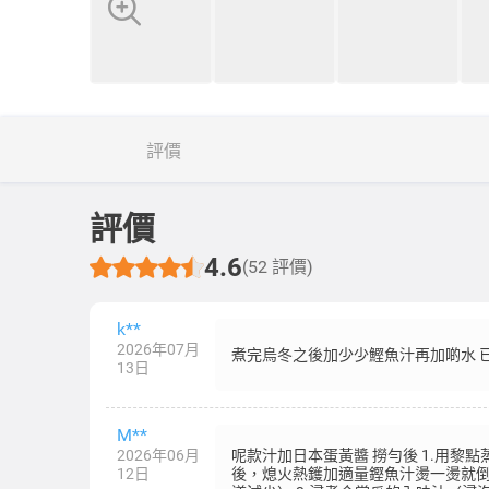
評價
評價
4.6
(52 評價)
k**
2026年07月
煮完烏冬之後加少少鰹魚汁再加啲水 
13日
M**
2026年06月
呢款汁加日本蛋黃醬 撈勻後 1.用黎
12日
後，熄火熱鑊加適量鏗魚汁燙一燙就倒