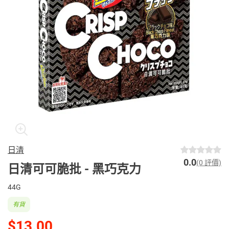
日清
0.0
(0 評價)
日清可可脆批 - 黑巧克力
44G
有貨
$13.00