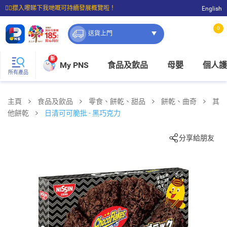
☝🏼㩒入嚟睇下我哋嘅可持續發展概覽啦！
English
⭐購物滿$399即享免費送貨；滿$100即可免費店取。
0
送貨上門
新
My PNS
食品及飲品
母嬰
個人護
所有產品
主頁
食品及飲品
零食、餅乾、甜品
餅乾、曲奇
其
他餅乾
日清可可脆批 - 黑巧克力
分享給朋友