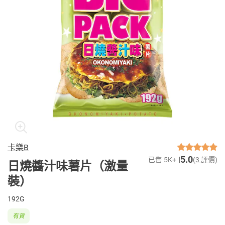
卡樂B
5.0
已售 5K+
(3 評價)
日燒醬汁味薯片（激量
裝）
192G
有貨