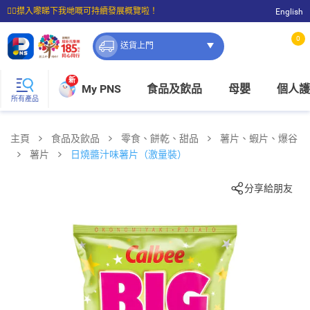
☝🏼㩒入嚟睇下我哋嘅可持續發展概覽啦！
English
⭐購物滿$399即享免費送貨；滿$100即可免費店取。
0
送貨上門
新
My PNS
食品及飲品
母嬰
個人護
所有產品
主頁
食品及飲品
零食、餅乾、甜品
薯片、蝦片、爆谷
薯片
日燒醬汁味薯片（激量裝）
分享給朋友