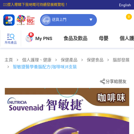
☝🏼㩒入嚟睇下我哋嘅可持續發展概覽啦！
English
⭐購物滿$399即享免費送貨；滿$100即可免費店取。
0
送貨上門
新
My PNS
食品及飲品
母嬰
個人護
所有產品
主頁
個人護理、健康
保健產品
保健食品
腦部發展
智敏捷醫學養腦配方(咖啡味)8支裝
分享給朋友