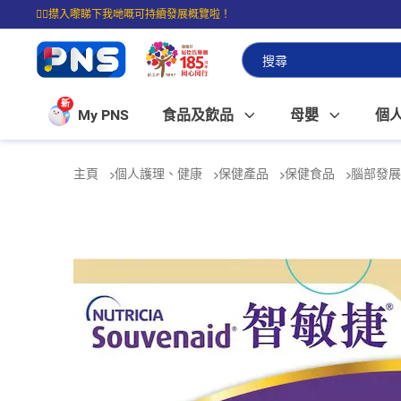
☝🏼㩒入嚟睇下我哋嘅可持續發展概覽啦！
⭐購物滿$399即享免費送貨；滿$100即可免費店取。
新
My PNS
食品及飲品
母嬰
個
主頁
個人護理、健康
保健產品
保健食品
腦部發