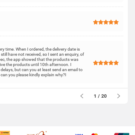
ry time. When I ordered, the delivery date is
still have not received, so I sent an enquiry, of
ec, the app showed that the products was
eive the products until 10th afternoon. I
elays, but can you at least send an email to
, can you please kindly explain why?I
1
/
20