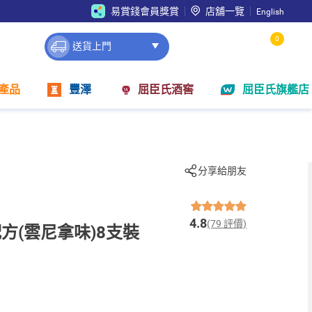
易賞錢會員獎賞
店舖一覽
English
0
送貨上門
產品
豐澤
屈臣氏酒窖
屈臣氏旗艦店
分享給朋友
4.8
(79 評價)
方(雲尼拿味)8支裝