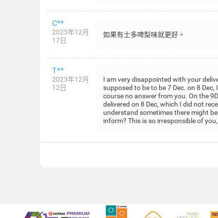
C**
2023年12月
如果有士多啤梨味就更好。
17日
T**
2023年12月
I am very disappointed with your delive
12日
supposed to be to be 7 Dec. on 8 Dec, I 
course no answer from you. On the 9D
delivered on 8 Dec, which I did not rec
understand sometimes there might be d
inform? This is so irresponsible of you