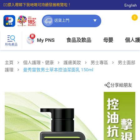
☝🏼㩒入嚟睇下我哋嘅可持續發展概覽啦！
English
⭐購物滿$399即享免費送貨；滿$100即可免費店取。
0
送貨上門
新
My PNS
食品及飲品
母嬰
個人護
所有產品
主頁
個人護理、健康
護膚美妝
男士專區
男士面部
護理
曼秀雷敦男士草本控油潔面乳 150ml
分享給朋友