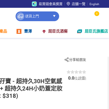
易賞錢會員獎賞
店舖一覽
English
0
送貨上門
產品
豐澤
屈臣氏酒窖
屈臣氏旗艦店
分享給朋友
0.0
(0 評價)
 孖寶 - 超持久30H空氣感
l + 超持久24H小奶蓋定妝
 $318)