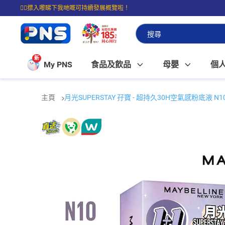
☝🏼㩒入嚟睇下我哋嘅可持續發展概覽啦！
⭐購物滿$399即享免費送貨；滿$100即可免費店取。
新
My PNS
食品及飲品
母嬰
個
主頁
月光SUPERSTAY 孖寶 - 超持久30H空氣感粉底液 N10 