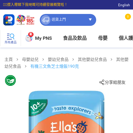
☝🏼㩒入嚟睇下我哋嘅可持續發展概覽啦！
English
⭐購物滿$399即享免費送貨；滿$100即可免費店取。
0
送貨上門
新
My PNS
食品及飲品
母嬰
個人護
所有產品
主頁
母嬰幼兒
嬰幼兒食品
其他嬰幼兒食品
其他嬰
幼兒食品
有機三文魚芝士燴飯190克
分享給朋友