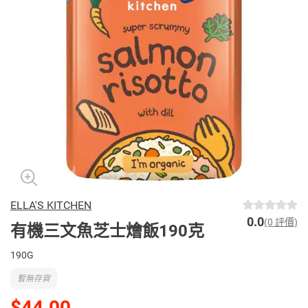
ELLA'S KITCHEN
0.0
(0 評價)
有機三文魚芝士燴飯190克
190G
暫無存貨
$44.00