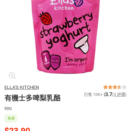
ELLA'S KITCHEN
3.7
已售 10K+
(3 評價)
有機士多啤梨乳酪
90G
有貨
$23.90