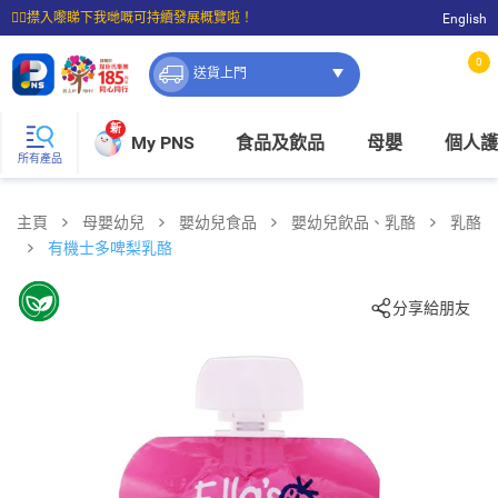
☝🏼㩒入嚟睇下我哋嘅可持續發展概覽啦！
English
⭐購物滿$399即享免費送貨；滿$100即可免費店取。
0
送貨上門
新
My PNS
食品及飲品
母嬰
個人護
所有產品
主頁
母嬰幼兒
嬰幼兒食品
嬰幼兒飲品、乳酪
乳酪
有機士多啤梨乳酪
分享給朋友