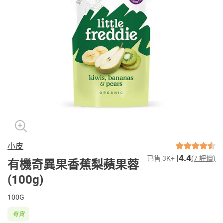
小皮
4.4
已售 3K+
(7 評價)
有機奇異果香蕉梨蘋果蓉
(100g)
100G
有貨