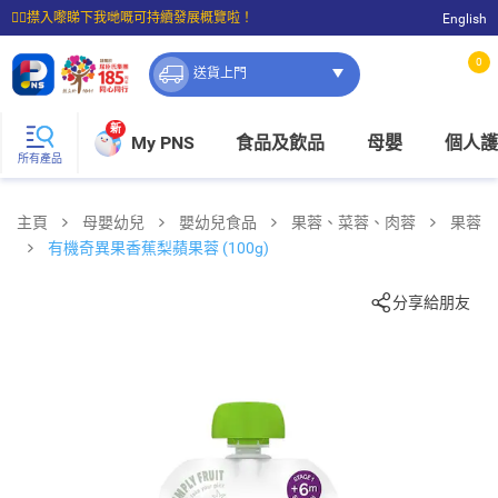
☝🏼㩒入嚟睇下我哋嘅可持續發展概覽啦！
English
⭐購物滿$399即享免費送貨；滿$100即可免費店取。
0
送貨上門
新
My PNS
食品及飲品
母嬰
個人護
所有產品
主頁
母嬰幼兒
嬰幼兒食品
果蓉、菜蓉、肉蓉
果蓉
有機奇異果香蕉梨蘋果蓉 (100g)
分享給朋友