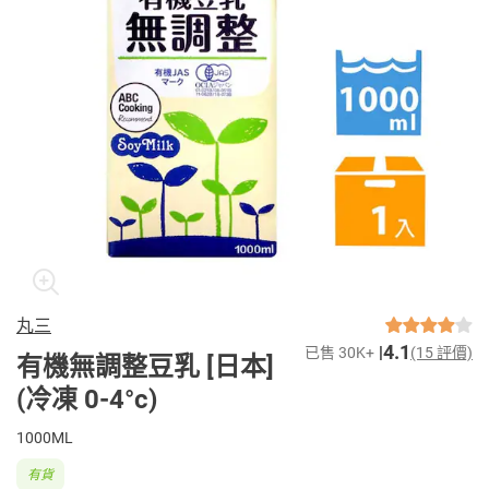
丸三
4.1
已售 30K+
(15 評價)
有機無調整豆乳 [日本]
(冷凍 0-4°c)
1000ML
有貨