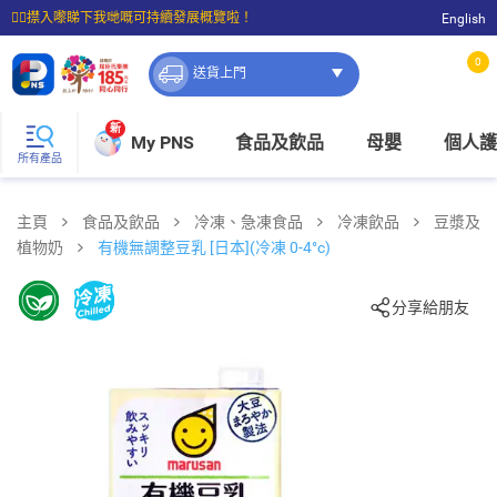
☝🏼㩒入嚟睇下我哋嘅可持續發展概覽啦！
English
⭐購物滿$399即享免費送貨；滿$100即可免費店取。
0
送貨上門
新
My PNS
食品及飲品
母嬰
個人護
所有產品
主頁
食品及飲品
冷凍、急凍食品
冷凍飲品
豆漿及
植物奶
有機無調整豆乳 [日本](冷凍 0-4°c)
分享給朋友