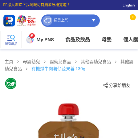
☝🏼㩒入嚟睇下我哋嘅可持續發展概覽啦！
English
⭐購物滿$399即享免費送貨；滿$100即可免費店取。
0
送貨上門
新
My PNS
食品及飲品
母嬰
個人護
所有產品
主頁
母嬰幼兒
嬰幼兒食品
其他嬰幼兒食品
其他嬰
幼兒食品
有機燉牛肉薯仔蔬果蓉 130g
分享給朋友