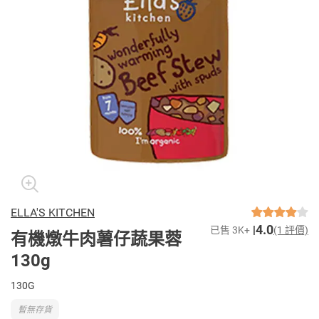
ELLA'S KITCHEN
4.0
已售 3K+
(1 評價)
有機燉牛肉薯仔蔬果蓉
130g
130G
暫無存貨