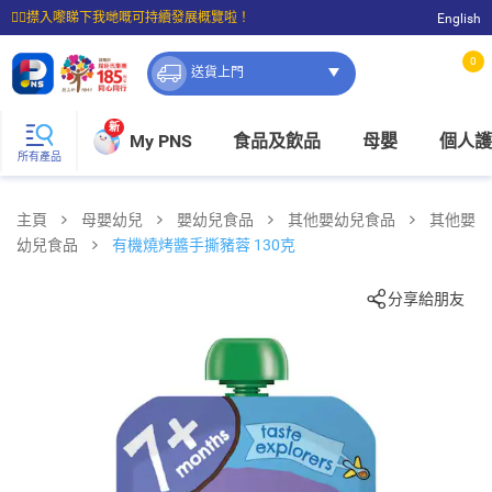
☝🏼㩒入嚟睇下我哋嘅可持續發展概覽啦！
English
⭐購物滿$399即享免費送貨；滿$100即可免費店取。
0
送貨上門
新
My PNS
食品及飲品
母嬰
個人護
所有產品
主頁
母嬰幼兒
嬰幼兒食品
其他嬰幼兒食品
其他嬰
幼兒食品
有機燒烤醬手撕豬蓉 130克
分享給朋友