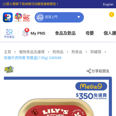
☝🏼㩒入嚟睇下我哋嘅可持續發展概覽啦！
English
⭐購物滿$399即享免費送貨；滿$100即可免費店取。
0
送貨上門
新
My PNS
食品及飲品
母嬰
個人護
所有產品
主頁
寵物食品及護理
狗用品
狗食品
狗罐頭
有機牛肉特餐 狗餐盒(150g) 240048
分享給朋友