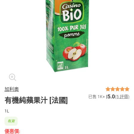
加利奧
5.0
已售 1K+
(5 評價)
有機純蘋果汁 [法國]
1L
有貨
優惠價: