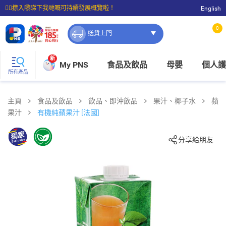
☝🏼㩒入嚟睇下我哋嘅可持續發展概覽啦！
English
⭐購物滿$399即享免費送貨；滿$100即可免費店取。
0
送貨上門
新
My PNS
食品及飲品
母嬰
個人護
所有產品
主頁
食品及飲品
飲品、即沖飲品
果汁、椰子水
蘋
果汁
有機純蘋果汁 [法國]
分享給朋友