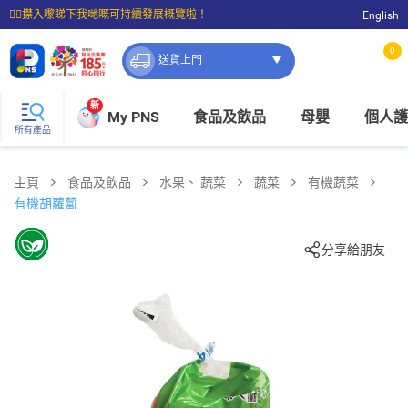
☝🏼㩒入嚟睇下我哋嘅可持續發展概覽啦！
English
⭐購物滿$399即享免費送貨；滿$100即可免費店取。
0
送貨上門
新
My PNS
食品及飲品
母嬰
個人護
所有產品
主頁
食品及飲品
水果、 蔬菜
蔬菜
有機蔬菜
有機胡蘿蔔
分享給朋友