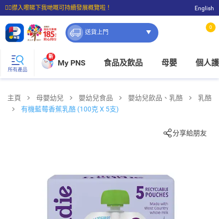
☝🏼㩒入嚟睇下我哋嘅可持續發展概覽啦！
English
⭐購物滿$399即享免費送貨；滿$100即可免費店取。
0
送貨上門
新
My PNS
食品及飲品
母嬰
個人護
所有產品
主頁
母嬰幼兒
嬰幼兒食品
嬰幼兒飲品、乳酪
乳酪
有機藍莓香蕉乳酪 (100克 X 5支)
分享給朋友