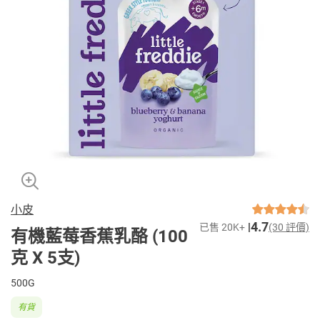
小皮
4.7
已售 20K+
(30 評價)
有機藍莓香蕉乳酪 (100
克 X 5支)
500G
有貨