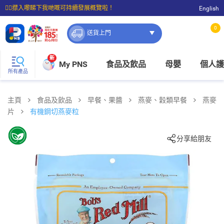
☝🏼㩒入嚟睇下我哋嘅可持續發展概覽啦！
English
⭐購物滿$399即享免費送貨；滿$100即可免費店取。
0
送貨上門
新
My PNS
食品及飲品
母嬰
個人護
所有產品
主頁
食品及飲品
早餐、果醬
燕麥、穀類早餐
燕麥
片
有機鋼切燕麥粒
分享給朋友