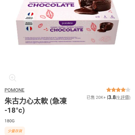
POMONE
3.8
已售 20K+
(9 評價)
朱古力心太軟 (急凍
-18°c)
180G
少量存貨