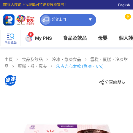
☝🏼㩒入嚟睇下我哋嘅可持續發展概覽啦！
English
⭐購物滿$399即享免費送貨；滿$100即可免費店取。
0
送貨上門
新
My PNS
食品及飲品
母嬰
個人護
所有產品
主頁
食品及飲品
冷凍、急凍食品
雪糕、蛋糕、冷凍甜
品
蛋糕、撻、窩夫
朱古力心太軟 (急凍 -18°c)
分享給朋友