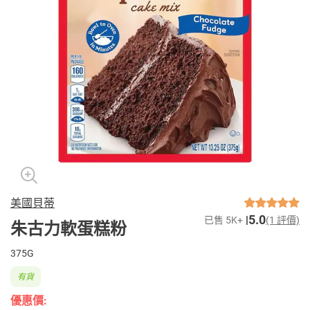
美國貝蒂
5.0
已售 5K+
(1 評價)
朱古力軟蛋糕粉
375G
有貨
優惠價: