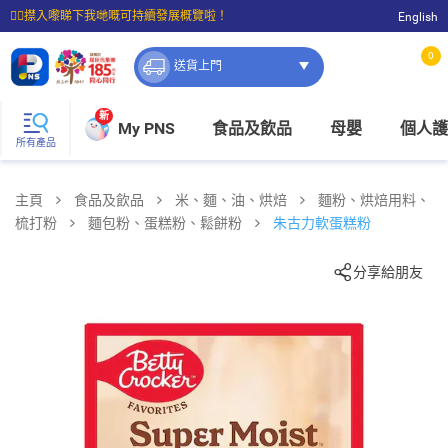
☝🏼㩒入嚟睇下我哋嘅可持續發展概覽啦！
English
⭐購物滿$399即享免費送貨；滿$100即可免費店取。
0
送貨上門
新
My PNS
食品及飲品
母嬰
個人護
所有產品
主頁
食品及飲品
米、麵、油、烘焙
麵粉、烘焙用料、
梳打粉
麵包粉、蛋糕粉、鬆餅粉
朱古力軟蛋糕粉
分享給朋友