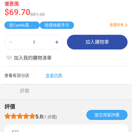
優惠價:
$69.70
$81.30
送Castle濕紙巾
送倩絲紙手巾
查看所有
加入購物車
加入我的購物清單
查看有貨分店
查看供應
評價
評價
提交用家評價​
5.0
(1 評價)
K**