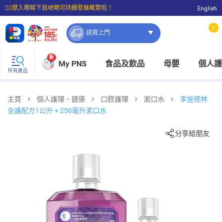
☝🏼㩒入嚟睇下我哋嘅可持續發展概覽啦！
English
⭐購物滿$399即享免費送貨；滿$100即可免費店取。
0
送貨上門
新
My PNS
食品及飲品
母嬰
個人護
所有產品
主頁
個人護理、健康
口腔護理
漱口水
李施德林
全護配方1公升 + 250毫升漱口水
分享給朋友