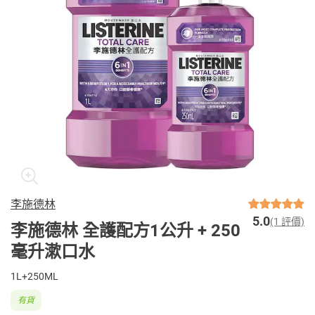
李施德林
5.0
(1 評價)
李施德林 全護配方1公升 + 250
毫升漱口水
1L+250ML
有貨