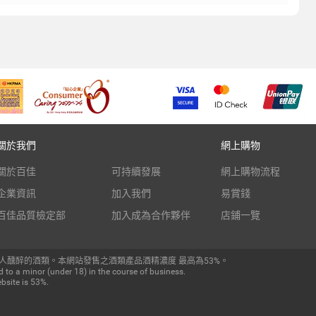
關於我們
網上購物
關於百佳
可持續發展
網上購物流程
企業資訊
加入我們
易賞錢
百佳品質檢定部
加入成為合作夥伴
店鋪一覽
人醺醉的酒類。本網站發售之酒類產品酒精濃度 最高為53%。
 to a minor (under 18) in the course of business.
bsite is 53%.