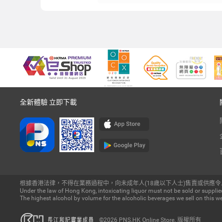
全新體驗 立即下載
根據香港法律，不得在業務過程中，向未成年人(18歲以下人士)售賣或供應令
Under the law of Hong Kong, intoxicating liquor must not be sold or supplied
The highest alcohol by volume for the alcoholic beverages we sell on this we
©2026 PNS.HK Online Store. 版權所有