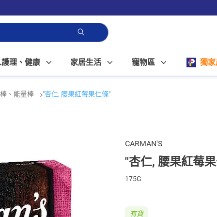
人護理、健康
家居生活
寵物區
獨家
物棒、能量棒
"杏仁, 腰果紅莓果仁條"
CARMAN'S
"杏仁, 腰果紅莓果
175G
有貨