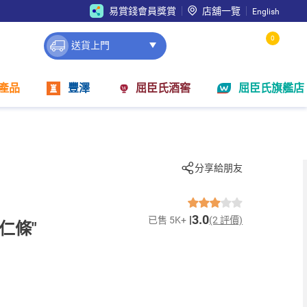
易賞錢會員獎賞
店舖一覽
English
0
送貨上門
產品
豐澤
屈臣氏酒窖
屈臣氏旗艦店
分享給朋友
3.0
已售 5K+
(2 評價)
仁條"