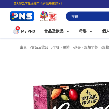
☝🏼㩒入嚟睇下我哋嘅可持續發展概覽啦！
⭐購物滿$399即享免費送貨；滿$100即可免費店取。
新
My PNS
食品及飲品
母嬰
個
主頁
食品及飲品
早餐、果醬
燕麥、穀類早餐
穀