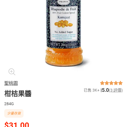
聖桃園
5.0
已售 3K+
(3 評價)
柑桔果醬
284G
少量存貨
$31.00