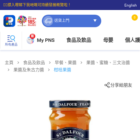
☝🏼㩒入嚟睇下我哋嘅可持續發展概覽啦！
English
⭐購物滿$399即享免費送貨；滿$100即可免費店取。
0
送貨上門
新
My PNS
食品及飲品
母嬰
個人護
所有產品
主頁
食品及飲品
早餐、果醬
果醬、蜜糖、三文治醬
果醬及朱古力醬
柑桔果醬
分享給朋友