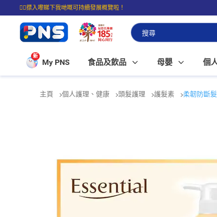
☝🏼㩒入嚟睇下我哋嘅可持續發展概覽啦！
⭐購物滿$399即享免費送貨；滿$100即可免費店取。
新
My PNS
食品及飲品
母嬰
個
主頁
個人護理、健康
頭髮護理
護髮素
柔韌防斷髮