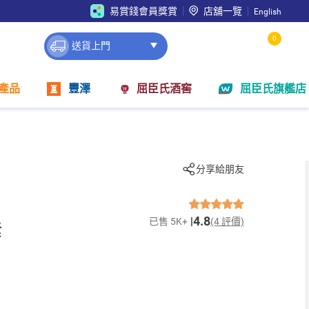
易賞錢會員獎賞
店舖一覽
English
0
送貨上門
產品
豐澤
屈臣氏酒窖
屈臣氏旗艦店
分享給朋友
4.8
已售 5K+
(4 評價)
素