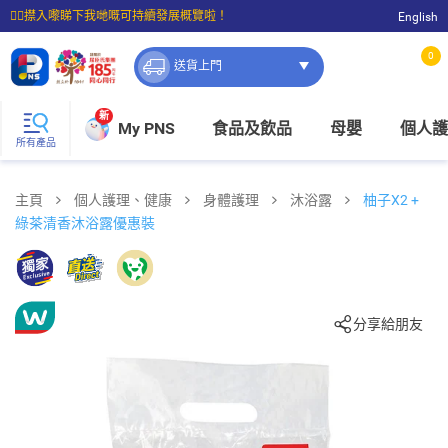
☝🏼㩒入嚟睇下我哋嘅可持續發展概覽啦！
English
⭐購物滿$399即享免費送貨；滿$100即可免費店取。
0
送貨上門
新
My PNS
食品及飲品
母嬰
個人護
所有產品
主頁
個人護理、健康
身體護理
沐浴露
柚子X2 +
綠茶清香沐浴露優惠裝
分享給朋友