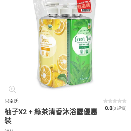
屈臣氏
0.0
(0 評價)
柚子X2 + 綠茶清香沐浴露優惠
裝