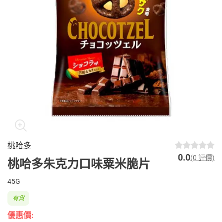
桃哈多
0.0
(0 評價)
桃哈多朱克力口味粟米脆片
45G
有貨
優惠價: