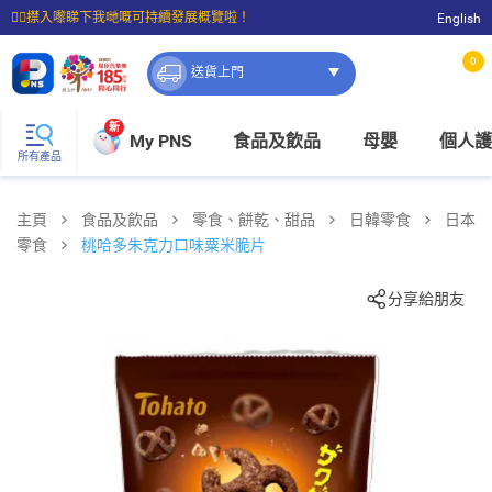
☝🏼㩒入嚟睇下我哋嘅可持續發展概覽啦！
English
⭐購物滿$399即享免費送貨；滿$100即可免費店取。
0
送貨上門
新
My PNS
食品及飲品
母嬰
個人護
所有產品
主頁
食品及飲品
零食、餅乾、甜品
日韓零食
日本
零食
桃哈多朱克力口味粟米脆片
分享給朋友