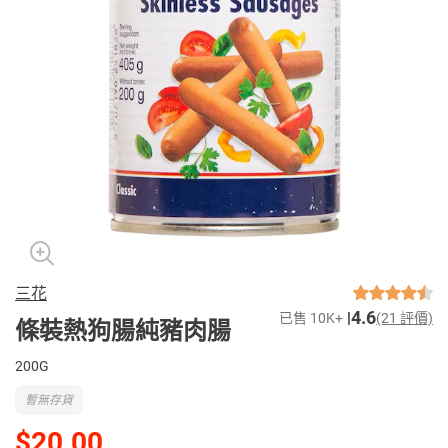
三花
4.6
已售 10K+
(21 評價)
條裝熱狗腸純豬肉腸
200G
暫無存貨
$20.00