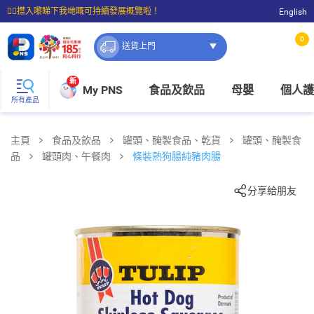
☝🏼㩒入嚟睇下我哋嘅可持續發展概覽啦！
English
⭐購物滿$399即享免費送貨；滿$100即可免費店取。
0
送貨上門
新
My PNS
食品及飲品
母嬰
個人護
所有產品
主頁
食品及飲品
罐頭、醃製食品、乾貨
罐頭、醃製食
品
罐頭肉、午餐肉
條裝熱狗腸純豬肉腸
分享給朋友