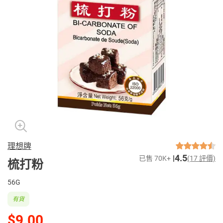
理想牌
4.5
已售 70K+
(17 評價)
梳打粉
56G
有貨
$9.00