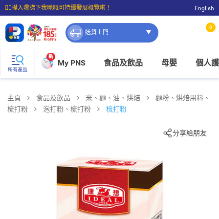
☝🏼㩒入嚟睇下我哋嘅可持續發展概覽啦！
English
⭐購物滿$399即享免費送貨；滿$100即可免費店取。
0
送貨上門
新
My PNS
食品及飲品
母嬰
個人護
所有產品
主頁
食品及飲品
米、麵、油、烘焙
麵粉、烘焙用料、
梳打粉
泡打粉、梳打粉
梳打粉
分享給朋友