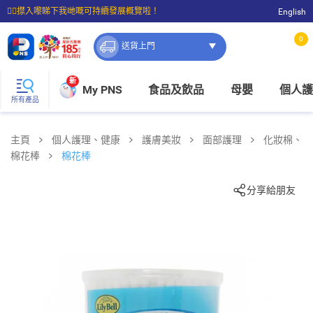
☝🏼㩒入嚟睇下我哋嘅可持續發展概覽啦！
English
⭐購物滿$399即享免費送貨；滿$100即可免費店取。
0
送貨上門
新
My PNS
食品及飲品
母嬰
個人護
所有產品
主頁
個人護理、健康
護膚美妝
面部護理
化妝棉、
棉花棒
棉花棒
分享給朋友