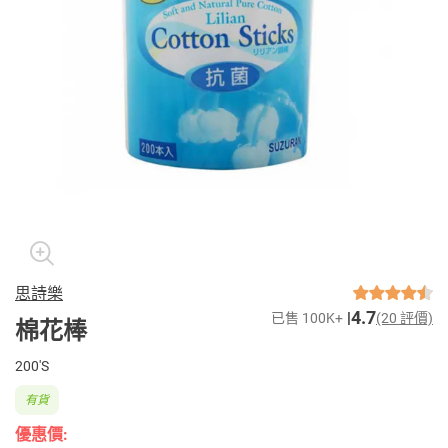
思詩樂
4.7
已售 100K+
(20 評價)
棉花棒
200'S
有貨
優惠價: