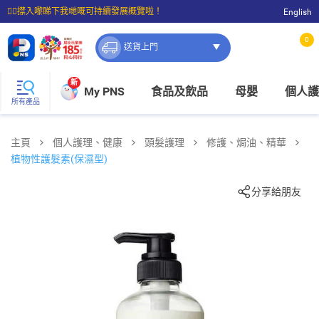
☝🏼㩒入嚟睇下我哋嘅可持續發展概覽啦！
English
⭐購物滿$399即享免費送貨；滿$100即可免費店取。
0
送貨上門
新
My PNS
食品及飲品
母嬰
個人護
所有產品
主頁
個人護理、健康
頭髮護理
修護、焗油、精華
植物性護髮素(保濕型)
分享給朋友