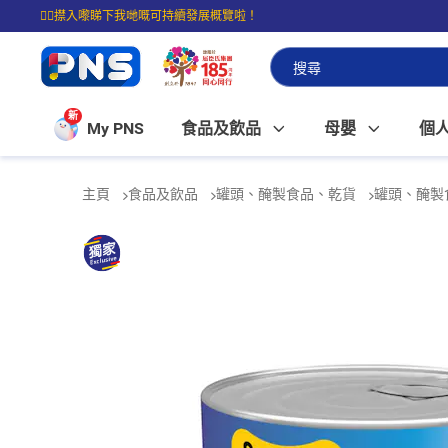
☝🏼㩒入嚟睇下我哋嘅可持續發展概覽啦！
⭐購物滿$399即享免費送貨；滿$100即可免費店取。
新
My PNS
食品及飲品
母嬰
個
主頁
食品及飲品
罐頭、醃製食品、乾貨
罐頭、醃製