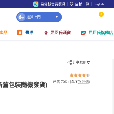
易賞錢會員獎賞
店舖一覽
English
0
送貨上門
產品
豐澤
屈臣氏酒窖
屈臣氏旗艦店
分享給朋友
4.7
已售 70K+
(9 評價)
新舊包裝隨機發貨)