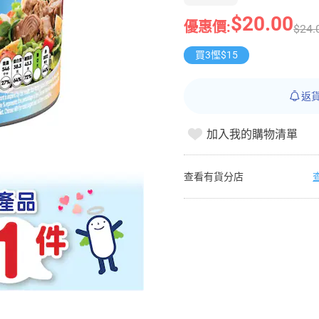
$20.00
優惠價:
$24.
買3慳$15
返
加入我的購物清單
查看有貨分店