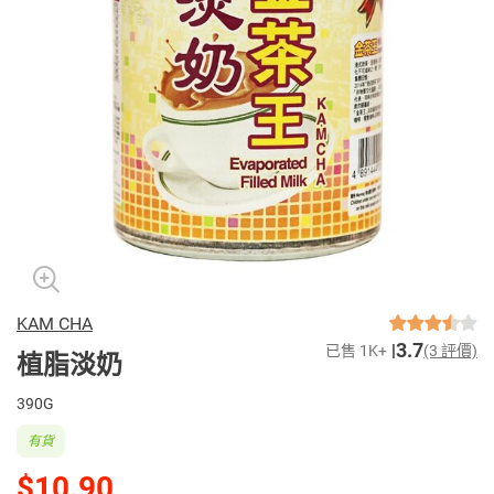
KAM CHA
3.7
已售 1K+
(3 評價)
植脂淡奶
390G
有貨
$10.90