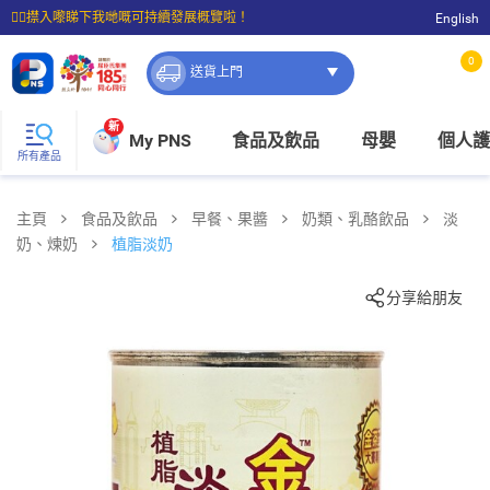
☝🏼㩒入嚟睇下我哋嘅可持續發展概覽啦！
English
⭐購物滿$399即享免費送貨；滿$100即可免費店取。
0
送貨上門
新
My PNS
食品及飲品
母嬰
個人護
所有產品
主頁
食品及飲品
早餐、果醬
奶類、乳酪飲品
淡
奶、煉奶
植脂淡奶
分享給朋友