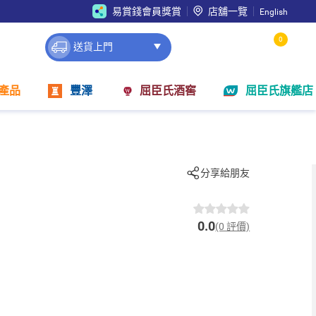
易賞錢會員獎賞
店舖一覽
English
0
送貨上門
產品
豐澤
屈臣氏酒窖
屈臣氏旗艦店
分享給朋友
0.0
(0 評價)