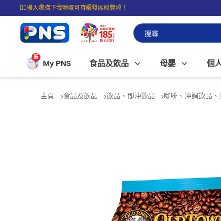
☝🏼㩒入嚟睇下我哋嘅可持續發展概覽啦！
⭐購物滿$399即享免費送貨；滿$100即可免費店取。
新
My PNS
食品及飲品
母嬰
個
主頁
食品及飲品
飲品、即沖飲品
咖啡、沖調飲品、