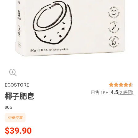
ECOSTORE
4.5
已售 1K+
(2 評價)
椰子肥皀
80G
少量存貨
$39.90