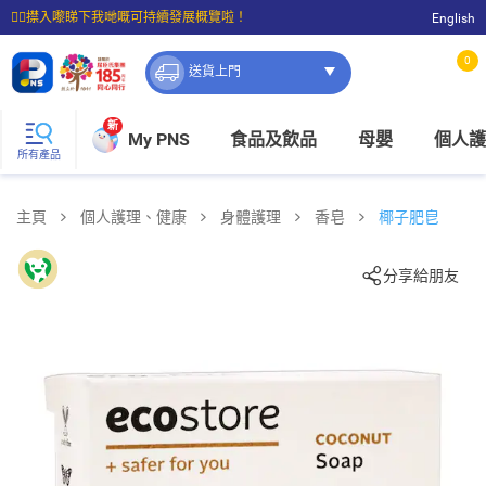
☝🏼㩒入嚟睇下我哋嘅可持續發展概覽啦！
English
⭐購物滿$399即享免費送貨；滿$100即可免費店取。
0
送貨上門
新
My PNS
食品及飲品
母嬰
個人護
所有產品
主頁
個人護理、健康
身體護理
香皂
椰子肥皀
分享給朋友