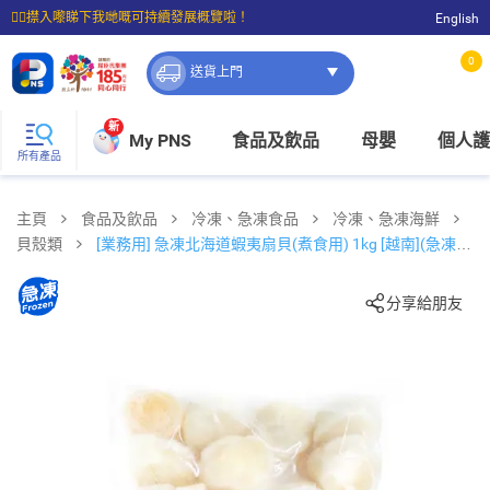
☝🏼㩒入嚟睇下我哋嘅可持續發展概覽啦！
English
⭐購物滿$399即享免費送貨；滿$100即可免費店取。
0
送貨上門
新
My PNS
食品及飲品
母嬰
個人護
所有產品
主頁
食品及飲品
冷凍、急凍食品
冷凍、急凍海鮮
貝殼類
[業務用] 急凍北海道蝦夷扇貝(煮食用) 1kg [越南](急凍
-18°c)
分享給朋友