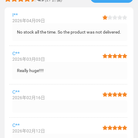
I**
2026年04月09日
No stock all the time. So the product was not delivered.
C**
2026年03月03日
Really huge!!!!
C**
2026年02月16日
C**
2026年02月12日