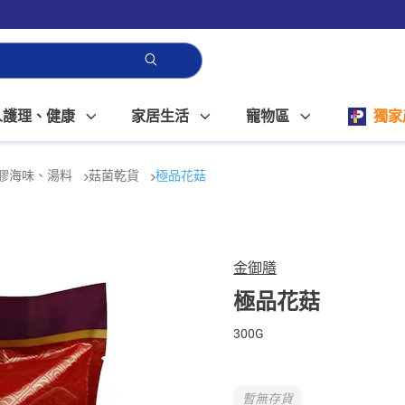
人護理、健康
家居生活
寵物區
獨家
膠海味、湯料
菇菌乾貨
極品花菇
金御膳
極品花菇
300G
暫無存貨