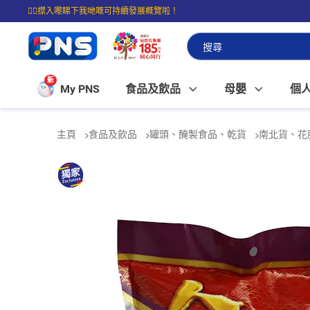
☝🏼㩒入嚟睇下我哋嘅可持續發展概覽啦！
⭐購物滿$399即享免費送貨；滿$100即可免費店取。
新
My PNS
食品及飲品
母嬰
個
主頁
食品及飲品
罐頭、醃製食品、乾貨
南北貨、花