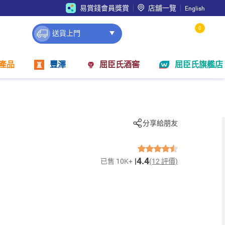
易賞錢會員獎賞
店舖一覽
English
0
送貨上門
產品
豐澤
屈臣氏酒窖
屈臣氏旗艦店
分享給朋友
4.4
已售 10K+
(12 評價)