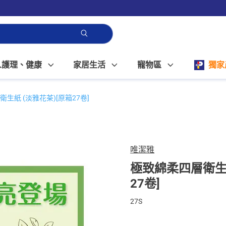
人護理、健康
家居生活
寵物區
獨家
生紙 (淡雅花茶)[原箱27卷]
唯潔雅
極致綿柔四層衛生紙
27卷]
27S