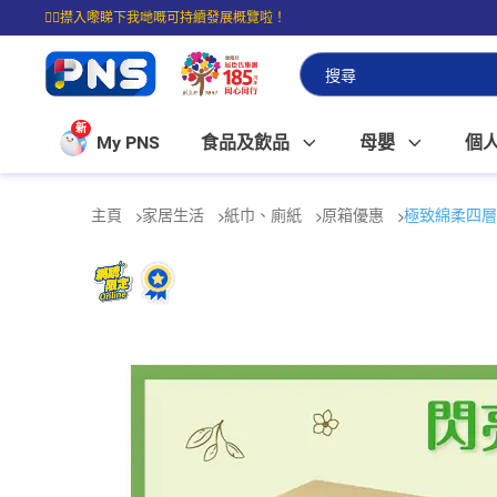
☝🏼㩒入嚟睇下我哋嘅可持續發展概覽啦！
⭐購物滿$399即享免費送貨；滿$100即可免費店取。
新
My PNS
食品及飲品
母嬰
個
主頁
家居生活
紙巾、廁紙
原箱優惠
極致綿柔四層衛