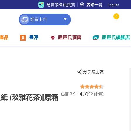
易賞錢會員獎賞
店舖一覽
English
0
送貨上門
產品
豐澤
屈臣氏酒窖
屈臣氏旗艦店
分享給朋友
4.7
已售 3K+
(92 評價)
 (淡雅花茶)[原箱