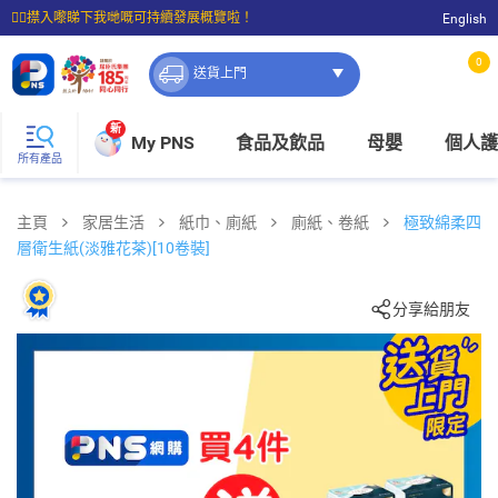
☝🏼㩒入嚟睇下我哋嘅可持續發展概覽啦！
English
⭐購物滿$399即享免費送貨；滿$100即可免費店取。
0
送貨上門
新
My PNS
食品及飲品
母嬰
個人護
所有產品
主頁
家居生活
紙巾、廁紙
廁紙、卷紙
極致綿柔四
層衛生紙(淡雅花茶)[10卷裝]
分享給朋友