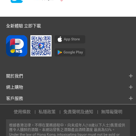
全新體驗 立即下載
關於我們
網上購物
客戶服務
使用條款
私隱政策
免責聲明及通知
無障礙聲明
根據香港法律，不得在業務過程中，向未成年人(18歲以下人士)售賣或供
應令人醺醉的酒類。本網站發售之酒類產品酒精濃度 最高為53%。
Under the law of Hong Kong, intoxicating liquor must not be sold or