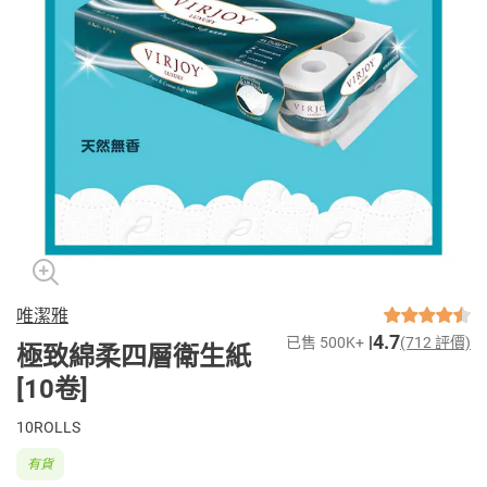
唯潔雅
4.7
已售 500K+
(712 評價)
極致綿柔四層衛生紙
[10卷]
10ROLLS
有貨