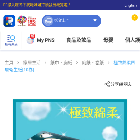
☝🏼㩒入嚟睇下我哋嘅可持續發展概覽啦！
English
⭐購物滿$399即享免費送貨；滿$100即可免費店取。
0
送貨上門
新
My PNS
食品及飲品
母嬰
個人護
所有產品
主頁
家居生活
紙巾、廁紙
廁紙、卷紙
極致綿柔四
層衛生紙[10卷]
分享給朋友